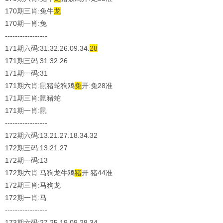
170
期三肖:兔牛
龙
170
期一肖:兔
-----------------
171期六码:31.32.26.09.34.
28
171期三码:
31.32.26
171期一码:31
171期六肖:鼠猪蛇狗鸡
兔
开:兔28准
171期三肖:鼠猪蛇
171期一肖:鼠
-----------------
172期六码:13.21.27.18.34.32
172期三码:
13.21.27
172期一码:13
172期六肖:马狗龙牛鸡
猪
开:猪44准
172期三肖:马狗龙
172期一肖:马
-----------------
173期六码:27.25.19.09.28.34