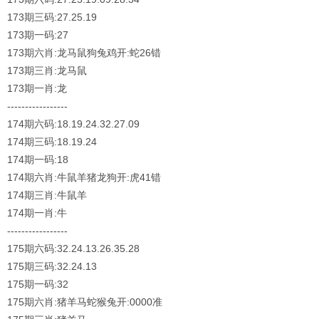
173期三码:
27.25.19
173期一码:27
173期六肖:龙马鼠狗兔鸡开:蛇26错
173期三肖:龙马鼠
173期一肖:龙
-----------------
174期六码:18.19.24.32.27.09
174期三码:
18.19.24
174期一码:18
174期六肖:牛鼠羊猪龙狗开:虎41错
174期三肖:牛鼠羊
174期一肖:牛
-----------------
175期六码:32.24.13.26.35.28
175期三码:
32.24.13
175期一码:32
175期六肖:猪羊马蛇猴兔开:0000准