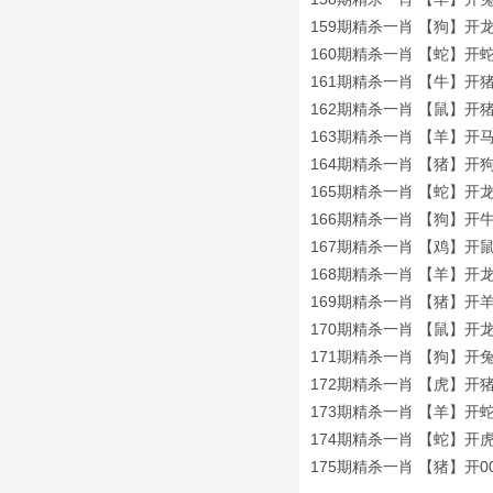
159期精杀一肖 【狗】开龙
160期精杀一肖 【蛇】开蛇
161期精杀一肖 【牛】开猪
162期精杀一肖 【鼠】开猪
163期精杀一肖 【羊】开马
164期精杀一肖 【猪】开狗
165期精杀一肖 【蛇】开龙
166期精杀一肖 【狗】开牛
167期精杀一肖 【鸡】开鼠
168期精杀一肖 【羊】开龙
169期精杀一肖 【猪】开羊
170期精杀一肖 【鼠】开龙
171期精杀一肖 【狗】开兔
172期精杀一肖 【虎】开猪
173期精杀一肖 【羊】开蛇
174期精杀一肖 【蛇】开虎
175期精杀一肖 【猪】开0