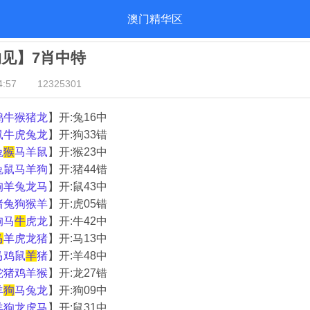
澳门精华区
灼见】7肖中特
:57
12325301
鸡牛猴猪龙
】开:兔16中
鼠牛虎兔龙
】开:狗33错
兔
猴
马羊鼠
】开:猴23中
兔鼠马羊狗
】开:猪44错
狗羊兔龙马
】开:鼠43中
猪兔狗猴羊
】开:虎05错
狗马
牛
虎龙
】开:牛42中
马
羊虎龙猪
】开:马13中
马鸡鼠
羊
猪
】开:羊48中
蛇猪鸡羊猴
】开:龙27错
羊
狗
马兔龙
】开:狗09中
羊狗龙虎马
】开:鼠31中