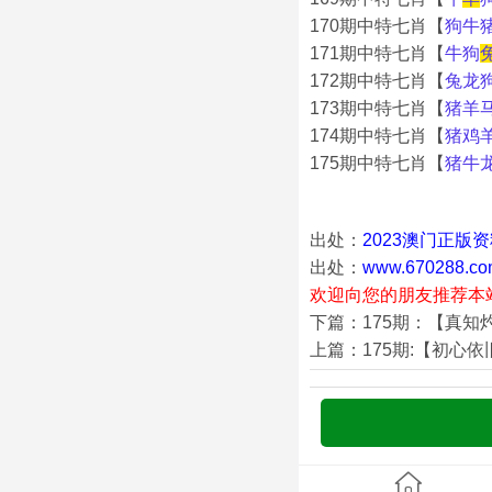
170期中特七肖【
狗牛
171期中特七肖【
牛狗
172期中特七肖【
兔龙
173期中特七肖【
猪羊
174期中特七肖【
猪鸡
175期中特七肖【
猪牛
出处：
2023澳门正版
出处：
www.670288.co
欢迎向您的朋友推荐本
下篇：175期：【真知
上篇：175期:【初心