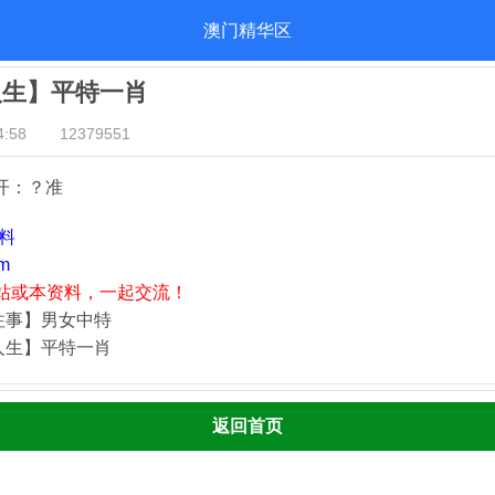
澳门精华区
人生】平特一肖
:58
12379551
开：？准
资料
m
站或本资料，一起交流！
往事】男女中特
人生】平特一肖
返回首页