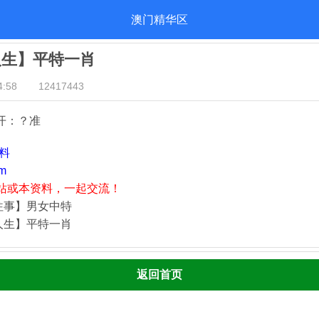
澳门精华区
人生】平特一肖
:58
12417443
开：？准
资料
m
站或本资料，一起交流！
往事】男女中特
人生】平特一肖
返回首页