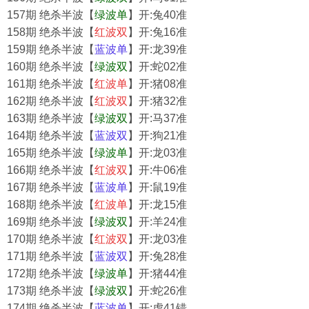
157期 绝杀半波【
绿波单
】开:兔40准
158期 绝杀半波【
红波双
】开:兔16准
159期 绝杀半波【
蓝波单
】开:龙39准
160期 绝杀半波【
绿波双
】开:蛇02准
161期 绝杀半波【
红波单
】开:猪08准
162期 绝杀半波【
红波
双
】开:猪32准
163期 绝杀半波【
绿波双
】开:马37准
164期 绝杀半波【
蓝波双
】开:狗21准
165期 绝杀半波【
绿波单
】开:龙03准
166期 绝杀半波【
红波双
】开:牛06准
167期 绝杀半波【
蓝波单
】开:鼠19准
168期 绝杀半波【
红波单
】开:龙15准
169期 绝杀半波【
绿波双
】开:羊24准
170期 绝杀半波【
红波
双
】开:龙03准
171期 绝杀半波【
蓝波双
】开:兔28准
172期 绝杀半波【
绿波单
】开:猪44准
173期 绝杀半波【
绿波双
】开:蛇26准
174期 绝杀半波【
蓝波单
】开:虎41错