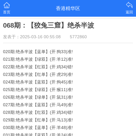
香港精华区
首页
返回
068期：【狡兔三窟】绝杀半波
发表于：2025-03-16 00:55:08
5772860
020期:绝杀半波【蓝单
】(开:狗33)准!
021期:绝杀半波【
绿双
】(开:羊12)准!
022期:绝杀半波【红双
】(开:鸡34)错!
023期:绝杀半波【红单
】(开:虎29)准!
024期:绝杀半波【蓝双
】(开:狗45)准!
025期:绝杀半波【绿双
】(开:猴11)准!
026期:绝杀半波【绿单
】(开:鼠31)准!
027期:绝杀半波【蓝双
】(开:马49)准!
028期:绝杀半波【红双
】(开:鸡34)错!
029期:绝杀半波【红单
】(开:马13)准!
030期:绝杀半波【蓝单
】(开:羊48)准!
031期:绝杀半波【蓝双
】(开:羊24)准!