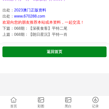
出处：
2023澳门正版资料
出处：
www.670288.com
欢迎向您的朋友推荐本站或本资料，一起交流！
下篇：068期：【深夜食客】平特二尾
上篇：068期：【朗日星沉】平特一肖
返回首页
首页
彩图
黑白
记录