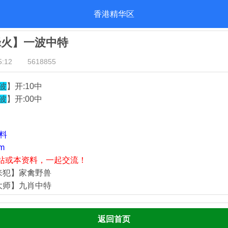
香港精华区
烽火】一波中特
:12
5618855
波
】开:10中
波
】开:00中
资料
m
站或本资料，一起交流！
来犯】家禽野兽
大师】九肖中特
返回首页