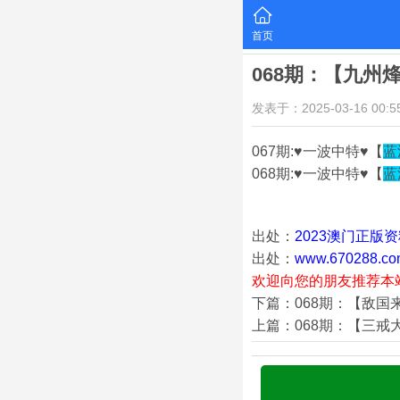
首页
068期：【九州
发表于：2025-03-16 00:55
067期:♥一波中特♥【
蓝
068期:♥一波中特♥【
蓝
出处：
2023澳门正版
出处：
www.670288.co
欢迎向您的朋友推荐本
下篇：068期：【敌国
上篇：068期：【三戒