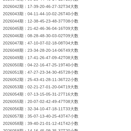
2026042期：17-39-20-46-27-32T34大数
2026043期：04-11-44-10-02-26T40小数
2026044期：12-38-45-23-48-37T08小数
2026045期：21-42-46-36-04-16T09大数
2026046期：08-28-48-30-03-02T09大数
2026047期：47-10-07-02-18-08T04大数
2026048期：23-34-28-20-14-06T49大数
2026049期：17-41-26-47-09-42T08大数
2026050期：04-22-16-47-25-19T40小数
2026051期：47-27-23-34-30-45T28小数
2026052期：25-43-41-28-11-36T22小数
2026053期：02-21-27-01-20-04T19大数
2026054期：07-13-15-05-31-27T16大数
2026055期：20-07-02-42-49-47T08大数
2026056期：32-34-10-47-18-11T33大数
2026057期：35-07-13-40-25-43T47小数
2026058期：39-40-21-01-12-41T42小数
2026059期：14-16-45-09-35-37T20小数