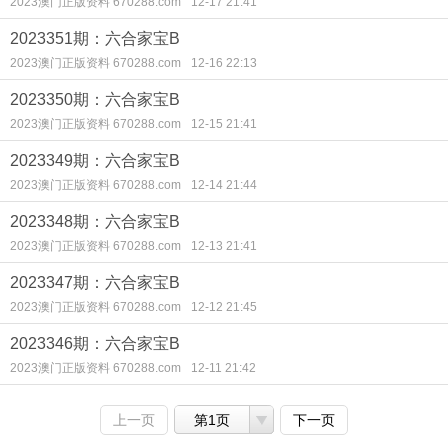
2023澳门正版资料 670288.com
12-17 21:41
2023351期：六合家宝B
2023澳门正版资料 670288.com
12-16 22:13
2023350期：六合家宝B
2023澳门正版资料 670288.com
12-15 21:41
2023349期：六合家宝B
2023澳门正版资料 670288.com
12-14 21:44
2023348期：六合家宝B
2023澳门正版资料 670288.com
12-13 21:41
2023347期：六合家宝B
2023澳门正版资料 670288.com
12-12 21:45
2023346期：六合家宝B
2023澳门正版资料 670288.com
12-11 21:42
上一页
第1页
下一页