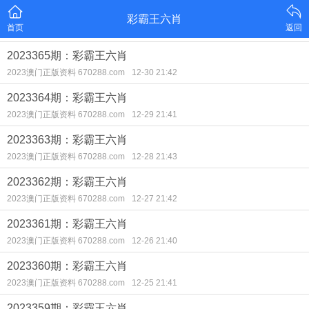
彩霸王六肖
首页
返回
2023365期：彩霸王六肖
2023澳门正版资料 670288.com
12-30 21:42
2023364期：彩霸王六肖
2023澳门正版资料 670288.com
12-29 21:41
2023363期：彩霸王六肖
2023澳门正版资料 670288.com
12-28 21:43
2023362期：彩霸王六肖
2023澳门正版资料 670288.com
12-27 21:42
2023361期：彩霸王六肖
2023澳门正版资料 670288.com
12-26 21:40
2023360期：彩霸王六肖
2023澳门正版资料 670288.com
12-25 21:41
2023359期：彩霸王六肖