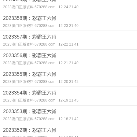
2023澳门正版资料 670288.com
12-24 21:40
2023358期：彩霸王六肖
2023澳门正版资料 670288.com
12-23 21:40
2023357期：彩霸王六肖
2023澳门正版资料 670288.com
12-22 21:41
2023356期：彩霸王六肖
2023澳门正版资料 670288.com
12-21 21:40
2023355期：彩霸王六肖
2023澳门正版资料 670288.com
12-20 21:42
2023354期：彩霸王六肖
2023澳门正版资料 670288.com
12-19 21:45
2023353期：彩霸王六肖
2023澳门正版资料 670288.com
12-18 21:42
2023352期：彩霸王六肖