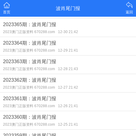
波肖尾门报
首页
返回
2023365期：波肖尾门报
2023澳门正版资料 670288.com
12-30 21:42
2023364期：波肖尾门报
2023澳门正版资料 670288.com
12-29 21:41
2023363期：波肖尾门报
2023澳门正版资料 670288.com
12-28 21:43
2023362期：波肖尾门报
2023澳门正版资料 670288.com
12-27 21:42
2023361期：波肖尾门报
2023澳门正版资料 670288.com
12-26 21:41
2023360期：波肖尾门报
2023澳门正版资料 670288.com
12-25 21:41
2023359期：波肖尾门报